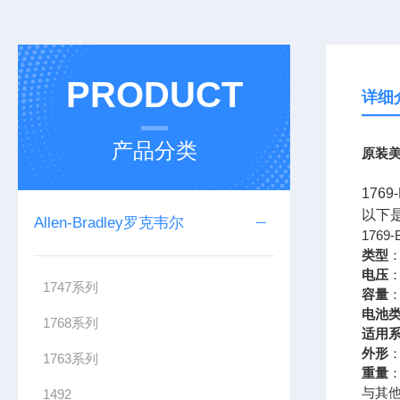
PRODUCT
详细
产品分类
原装美
176
以下
Allen-Bradley罗克韦尔
1769
类型
电压
：
1747系列
容量
：
电池
1768系列
适用
外形
1763系列
重量
：
与其
1492