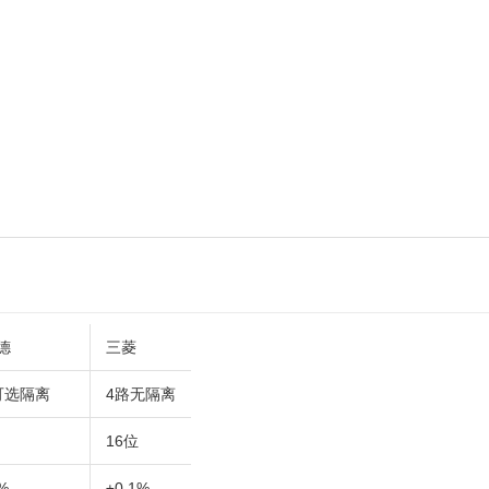
德
三菱
可选隔离
4路无隔离
16位
%
±0.1%