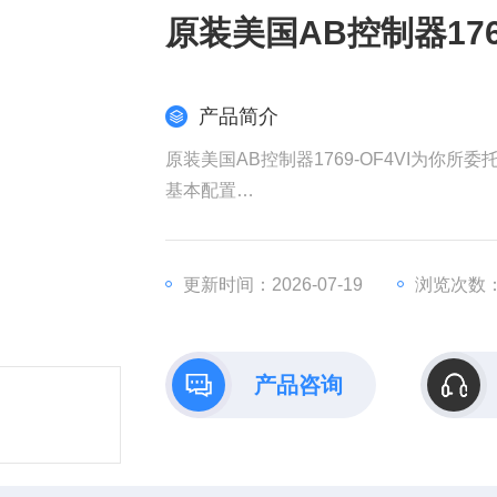
原装美国AB控制器176
产品简介
原装美国AB控制器1769-OF4VI为你所委
​基本配置​
​品牌/系列​：Allen-Bradley CompactLogi
​通道数​：4路模拟输出（支持电压/电流输
​信号类型​：支持±10V DC电压输出及0-20
更新时间：2026-07-19
浏览次数：
​接线方式​：差分输出，通道间单独隔离
产品咨询