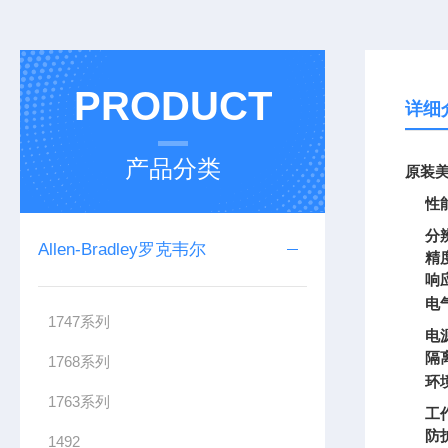
PRODUCT
详细
产品分类
原装美
性
分
Allen-Bradley罗克韦尔
精
响
电
1747系列
电
隔
1768系列
环
1763系列
工
防
1492