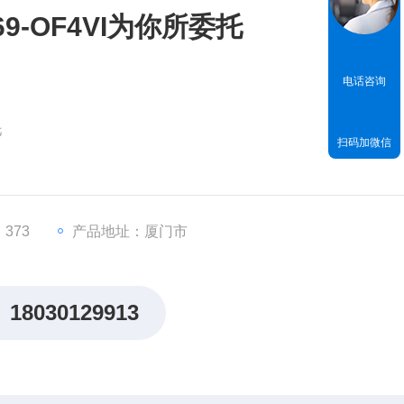
9-OF4VI为你所委托
电话咨询
托
扫码加微信
x系列
出）
mA/4-20mA电流输出
373
产品地址：厦门市
18030129913