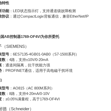
他特性
断功能
：LED状态指示灯，支持通道级故障检测
信协议
：通过CompactLogix背板通信，兼容EtherNet/IP
国AB控制器1769-OF4VI为你所委托
（SIEMENS）
表型号
：6ES7135-4GB01-0AB0（S7-1500系列）
道数
：4路，支持±10V/0-20mA
离
：通道间隔离，抗干扰能力强
势
：PROFINET通信，适用于高电磁干扰环境
B
表型号
：AO815（AC 800M系列）
道数
：8路，支持4-20mA/0-10V
度
：±0.05%满量程，高于1769-OF4VI
耐德（Schneider）