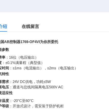
介绍
在线留言
国AB控制器1769-OF4VI为你所委托
能参数
辨率
：16位（电压输出）
度
：±0.1%满量程（典型值）
应时间
：≤1ms（电流输出），≤2ms（电压输出）
气特性
源需求
：24V DC供电，功耗≤5W
离电压
：通道与总线间隔离电压500V AC
境适应性
作温度
：-20°C至60°C
护等级
：开放式设计，需安装于防护机柜