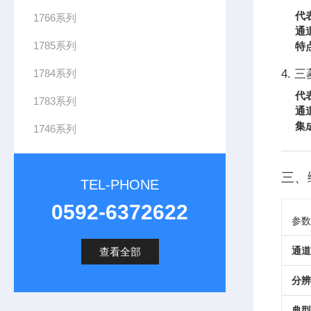
代
1766系列
通
1785系列
特
1784系列
4. 三
代
1783系列
通
集
1746系列
三、
TEL-PHONE
0592-6372622
参数
通道
查看全部
分辨
典型