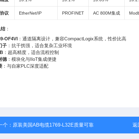
协议
EtherNet/IP
PROFINET
AC 800M集成
Modb
总结
：
69-OF4VI
：通道隔离设计，兼容CompactLogix系统，性价比高
门子
：抗干扰强，适合复杂工业环境
B
：超高精度，适合流程控制
耐德
：模块化与IIoT集成便捷
菱
：与自家PLC深度适配
一个：
原装美国AB电缆1769-L32E质量可靠
返