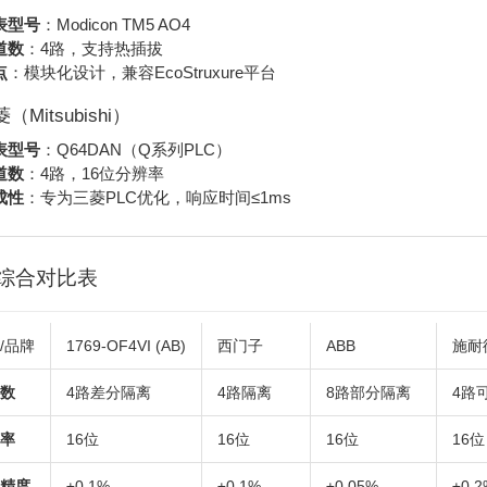
表型号
：Modicon TM5 AO4
道数
：4路，支持热插拔
点
：模块化设计，兼容EcoStruxure平台
菱（Mitsubishi）
表型号
：Q64DAN（Q系列PLC）
道数
：4路，16位分辨率
成性
：专为三菱PLC优化，响应时间≤1ms
综合对比表
/品牌
1769-OF4VI (AB)
西门子
ABB
施耐
数
4路差分隔离
4路隔离
8路部分隔离
4路
率
16位
16位
16位
16位
精度
±0.1%
±0.1%
±0.05%
±0.2