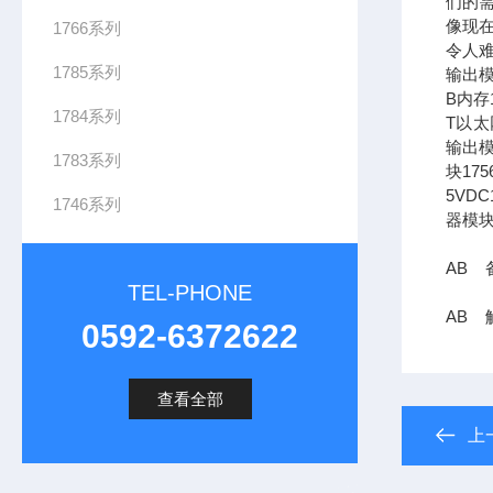
们的需
像现在
1766系列
令人难
1785系列
输出模
B内存1
1784系列
T以太网
输出模
1783系列
块17
5VDC
1746系列
器模块
AB 备
TEL-PHONE
AB 触
0592-6372622
查看全部
上