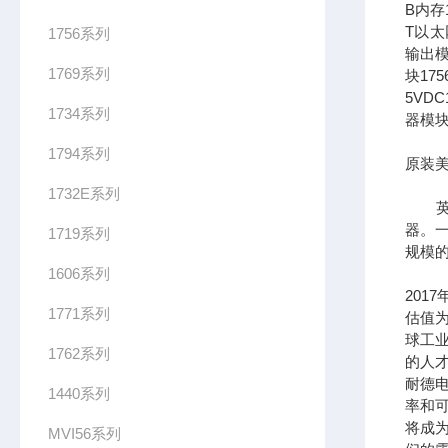
B内存1
T以太网
1756系列
输出模
1769系列
块17
5VDC
1734系列
器模块
1794系列
原装美
1732E系列
英文全
器。一
1719系列
规模
1606系列
201
1771系列
估值为
球工
1762系列
的人
耐德
1440系列
率和可
将成
MVI56系列