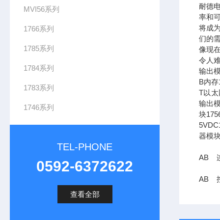
耐德
MVI56系列
率和可
将成
1766系列
们的需
1785系列
像现在
令人难
1784系列
输出模
B内存1
1783系列
T以太网
输出模
1746系列
块17
5VDC
器模块
TEL-PHONE
AB 
0592-6372622
AB 控
查看全部