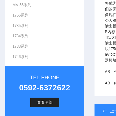
将成
MVI56系列
们的需
像现在
1766系列
令人难
1785系列
输出模
B内存1
1784系列
T以太网
输出模
1783系列
块17
5VDC
1746系列
器模块
AB 传
TEL-PHONE
AB 继
0592-6372622
查看全部
上