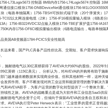
756-L73Logix5673 控制器 8MB内存1756-L74Logix5674 控制器 1
通信接口模块1756-DNBDeviceNet通信模块1756-M1LOGIX555051
块（每路单独隔离）1756-TBSH可拆卸式端子块（20个弹簧夹）1756-IA
56-TC02以太网连接电缆（2米）1756-IF16模拟量输入模块（8路差分或4
13A）1756-IB3224VDC32点输入模块1756-TBE扩展护盖1756-IA
750K内存1756-OF6CI模拟量输出模块（6路电流输出，每路单独隔
品美国AB变频器1784-PCICS安全性能高
远来看，国产PLC具备产品性价比高、交期短、客户需求快速响应
势。
7年，施耐德电气以30亿英镑获得了AVEVA大约60%的股份。2022
99亿英镑（119亿美元）。分析认为，对AVEVA的并购将有助
业部门越来越依赖数据来实现商业价值。但和其他材料一样，这种关
才会发挥作用。客户不断发现对跨工业运营和能源管理的数字解决方
电气和AVEVA联手，为客户运营的数字化转型提供了一个整体方案
持续性之旅。AVEVA的战略重点是成为大软件和工业信息SaaS供
为施耐德电气的全资子公司，但倾向于保留AVEVA的业务自主权和
求。AVEVA执行官Peter Herweck表示："工业世界的需