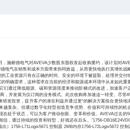
年9月，施耐德电气对AVEVA少数股东股权发起收购要约，该计划对AVE
于施耐德电气在销售和成本方面带来协同效益，从而更快地执行其增长战
键的工业资源只有在正确的时间、安全的环境下被提取、处理并交付
案的明确需求，这种需求在当前的经济和能源成本环境中从未如此重
。它们通过降低能源、碳和资源强度来推动阶梯式的改进，加速客户
应商，并发展为仅订阅的业务模式。此次收购将加速这一转变。尽管AV
未来研发投资，提升客户的潜在利益并通过更*的解决方案组合更快地
求正变得越来越复杂。但通过数字化转型创造竞争优势、价值和可持续性的机
现在处于状态，可以为客户推动创新、变革和价值。AVEVA过去的5
过持续的投资和转型，好戏还在后头。"1756-OB16E24VDC
71Logix5671 控制器 2MB内存1756-L72Logix5672 控制