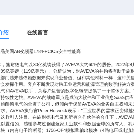
介绍
在线留言
品美国AB变频器1784-PCICS安全性能高
7年，施耐德电气以30亿英镑获得了AVEVA大约60%的股份。2022
99亿英镑（119亿美元）。分析认为，对AVEVA的并购将有助
业部门越来越依赖数据来实现商业价值。但和其他材料一样，这种关
才会发挥作用。客户不断发现对跨工业运营和能源管理的数字解决方
电气和AVEVA联手，为客户运营的数字化转型提供了一个整体方案
持续性之旅。AVEVA的战略重点是成为大软件和工业信息SaaS供
为施耐德电气的全资子公司，但倾向于保留AVEVA的业务自主权和
求。AVEVA执行官Peter Herweck表示："工业世界的需
这样引人注目。在施耐德电气及其所有合作伙伴的合作下，AVEVA
以置信的。感谢参与过创建这家工业软件和数据全球的所有人。我相信，通
块（内有电子熔断器）1756-OF4模拟量输出模块（4路电压或电流输出）1756-L