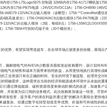
6MB内存1756-L75Logix5675 控制器 32MB内存1756-A1717槽机架1756
2K内存1756-PB75电源（24VDC/5VDC13A）1756-OH8I90-146V
8D79-132VAC8点输入模块（诊断型）1756-**ControlNet通
路高速差分）1756-ON824VAC8点输出模块1756-PA75电源（220
1679-132VAC16点输入模块（2组，每组8点）1756-L55M12LOGIX55
离）1756-TBNH可拆卸式端子块（20个螺丝夹）。
的优势，有望实现弯道超车，在全球市场占据更多的份额，展现出
年9月，施耐德电气对AVEVA少数股东股权发起收购要约，该计划对AVE
于施耐德电气在销售和成本方面带来协同效益，从而更快地执行其增长战
键的工业资源只有在正确的时间、安全的环境下被提取、处理并交付
案的明确需求，这种需求在当前的经济和能源成本环境中从未如此重
。它们通过降低能源、碳和资源强度来推动阶梯式的改进，加速客户
应商，并发展为仅订阅的业务模式。此次收购将加速这一转变。尽管AV
未来研发投资，提升客户的潜在利益并通过更*的解决方案组合更快地
求正变得越来越复杂。但通过数字化转型创造竞争优势、价值和可持续性的机