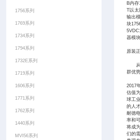
B内存1
T以太网
1756系列
输出模
1769系列
块17
5VDC
1734系列
器模块
1794系列
原装正
1732E系列
从长
群优
1719系列
1606系列
201
估值为
1771系列
球工
的人
1762系列
耐德
率和可
1440系列
将成
们的需
MVI56系列