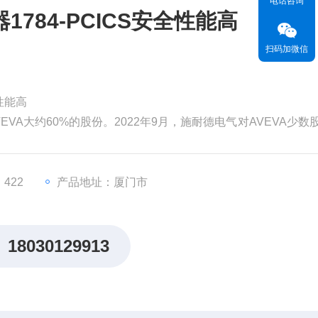
电话咨询
784-PCICS安全性能高
扫码加微信
性能高
EVA大约60%的股份。2022年9月，施耐德电气对AVEVA少数
为99亿英镑（119亿美元）。分析认为，对AVEVA的并购将有
，从而更快地执行其增长战略。
价值。但和其他材料一
422
产品地址：厦门市
18030129913