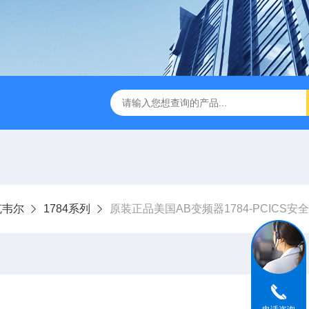
罗克韦尔
1784系列
原装正品美国AB变频器1784-PCICS安