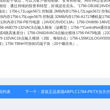
现在处于状态，可以为客户推动创新、变革和价值。AVEVA过去的5
过持续的投资和转型，好戏还在后头。"1756-OB16E24VDC
71Logix5671 控制器 2MB内存1756-L72Logix5672 控制
6MB内存1756-L75Logix5675 控制器 32MB内存1756-A1717槽机架1756
2K内存1756-PB75电源（24VDC/5VDC13A）1756-OH8I90-146V
8D79-132VAC8点输入模块（诊断型）1756-**ControlNet通
路高速差分）1756-ON824VAC8点输出模块1756-PA75电源（220
1679-132VAC16点输入模块（2组，每组8点）1756-L55M12LOGIX55
离）1756-TBNH可拆卸式端子块（20个螺丝夹）。
回列表
下一个：
原装正品美国ABPLC1784-PKTX当天