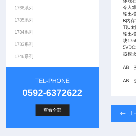
像现在
令人难
1766系列
输出模
1785系列
B内存1
T以太网
1784系列
输出模
块17
1783系列
5VDC
器模块
1746系列
AB 变
TEL-PHONE
AB 变
0592-6372622
查看全部
上