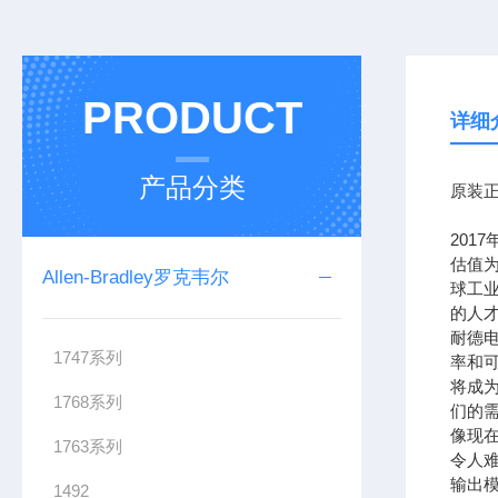
PRODUCT
详细
产品分类
原装正
201
估值为
Allen-Bradley罗克韦尔
球工
的人
耐德
1747系列
率和可
将成
1768系列
们的需
像现在
1763系列
令人难
输出模
1492