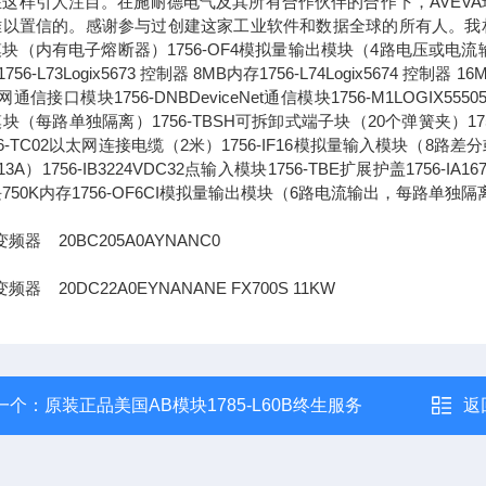
这样引人注目。在施耐德电气及其所有合作伙伴的合作下，AVEVA
以置信的。感谢参与过创建这家工业软件和数据全球的所有人。我相信，通
块（内有电子熔断器）1756-OF4模拟量输出模块（4路电压或电流输出）1756-L
756-L73Logix5673 控制器 8MB内存1756-L74Logix5674 控制器 1
通信接口模块1756-DNBDeviceNet通信模块1756-M1LOGIX555051
块（每路单独隔离）1756-TBSH可拆卸式端子块（20个弹簧夹）1756-IA
56-TC02以太网连接电缆（2米）1756-IF16模拟量输入模块（8路差分或4
13A）1756-IB3224VDC32点输入模块1756-TBE扩展护盖1756-IA
750K内存1756-OF6CI模拟量输出模块（6路电流输出，每路单独隔
频器 20BC205A0AYNANC0
频器 20DC22A0EYNANANE FX700S 11KW
一个：
原装正品美国AB模块1785-L60B终生服务
返