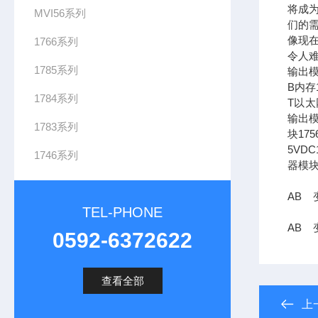
将成
MVI56系列
们的需
像现在
1766系列
令人难
1785系列
输出模
B内存1
1784系列
T以太网
输出模
1783系列
块17
5VDC
1746系列
器模块
AB 变
TEL-PHONE
AB 变
0592-6372622
查看全部
上