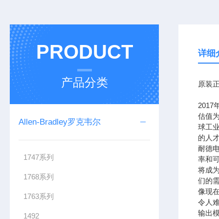
PRODUCT
详细
产品分类
原装正
201
估值为
Allen-Bradley罗克韦尔
球工
的人
耐德
1747系列
率和可
将成
1768系列
们的需
像现在
1763系列
令人难
输出模
1492