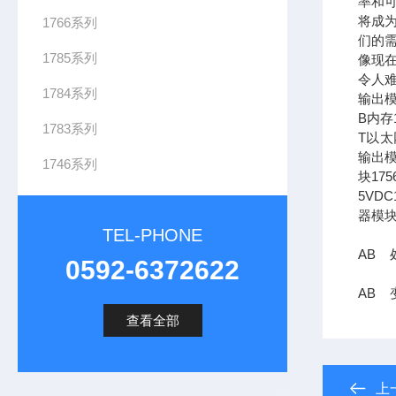
率和可
将成
1766系列
们的需
1785系列
像现在
令人难
1784系列
输出模
B内存1
1783系列
T以太网
输出模
1746系列
块17
5VDC
器模块
TEL-PHONE
AB 
0592-6372622
AB 变
查看全部
上