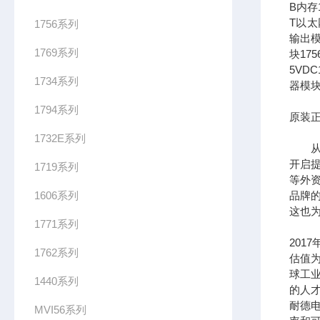
B内存1
T以太网
1756系列
输出模
1769系列
块17
5VDC
1734系列
器模块
1794系列
原装正
1732E系列
从全
开启提
1719系列
等外
1606系列
品牌
这也为
1771系列
201
1762系列
估值为
球工
1440系列
的人
耐德
MVI56系列