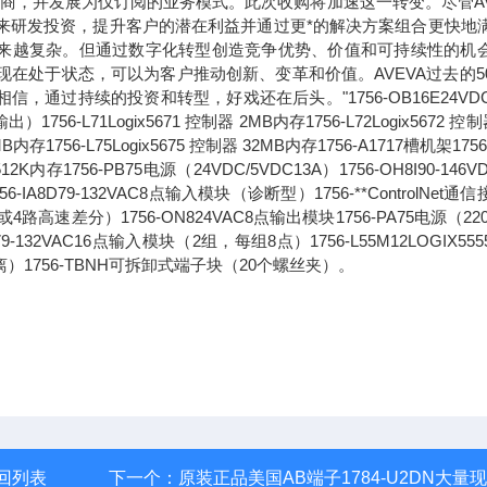
应商，并发展为仅订阅的业务模式。此次收购将加速这一转变。尽管AV
未来研发投资，提升客户的潜在利益并通过更*的解决方案组合更快地
求正变得越来越复杂。但通过数字化转型创造竞争优势、价值和可持续性的机
现在处于状态，可以为客户推动创新、变革和价值。AVEVA过去的5
过持续的投资和转型，好戏还在后头。"1756-OB16E24VDC
71Logix5671 控制器 2MB内存1756-L72Logix5672 控制
6MB内存1756-L75Logix5675 控制器 32MB内存1756-A1717槽机架1756
2K内存1756-PB75电源（24VDC/5VDC13A）1756-OH8I90-146V
8D79-132VAC8点输入模块（诊断型）1756-**ControlNet通
路高速差分）1756-ON824VAC8点输出模块1756-PA75电源（220
1679-132VAC16点输入模块（2组，每组8点）1756-L55M12LOGIX55
离）1756-TBNH可拆卸式端子块（20个螺丝夹）。
回列表
下一个：
原装正品美国AB端子1784-U2DN大量