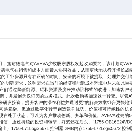
年9月，施耐德电气对AVEVA少数股东股权发起收购要约，该计划对AVE
于施耐德电气在销售和成本方面带来协同效益，从而更快地执行其增长战
键的工业资源只有在正确的时间、安全的环境下被提取、处理并交付
案的明确需求，这种需求在当前的经济和能源成本环境中从未如此重
。它们通过降低能源、碳和资源强度来推动阶梯式的改进，加速客户
应商，并发展为仅订阅的业务模式。此次收购将加速这一转变。尽管AV
未来研发投资，提升客户的潜在利益并通过更*的解决方案组合更快地
求正变得越来越复杂。但通过数字化转型创造竞争优势、价值和可持续性的机
现在处于状态，可以为客户推动创新、变革和价值。AVEVA过去的5
过持续的投资和转型，好戏还在后头。"1756-OB16E24VDC
71Logix5671 控制器 2MB内存1756-L72Logix5672 控制