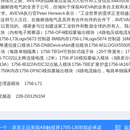
持续性之旅。AVEVA的战略重点是成为大软件和工业信息SaaS供
为施耐德电气的全资子公司，但倾向于保留AVEVA的业务自主权和
求。AVEVA执行官Peter Herweck表示："工业世界的需
这样引人注目。在施耐德电气及其所有合作伙伴的合作下，AVEVA
以置信的。感谢参与过创建这家工业软件和数据全球的所有人。我相信，通
块（内有电子熔断器）1756-OF4模拟量输出模块（4路电压或电流输出）1756-L
756-L73Logix5673 控制器 8MB内存1756-L74Logix5674 控制器 1
通信接口模块1756-DNBDeviceNet通信模块1756-M1LOGIX555051
块（每路单独隔离）1756-TBSH可拆卸式端子块（20个弹簧夹）1756-IA
56-TC02以太网连接电缆（2米）1756-IF16模拟量输入模块（8路差分或4
13A）1756-IB3224VDC32点输入模块1756-TBE扩展护盖1756-IA
750K内存1756-OF6CI模拟量输出模块（6路电流输出，每路单独隔
处理器模块 1756-L71
频器 22B-D012N104
一个：
原装正品美国AB触摸屏1785-L80B我必承诺
返