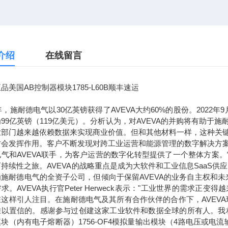
介绍
在线留言
品美国AB控制器模块1785-L60B顺丰速运
7年，施耐德电气以30亿英镑获得了AVEVA大约60%的股份。2022
99亿英镑（119亿美元）。分析认为，对AVEVA的并购将有助
业部门越来越依赖数据来实现商业价值。但和其他材料一样，这种关
才会发挥作用。客户不断发现对跨工业运营和能源管理的数字解决方
电气和AVEVA联手，为客户运营的数字化转型提供了一个整体方案
持续性之旅。AVEVA的战略重点是成为大软件和工业信息SaaS供
为施耐德电气的全资子公司，但倾向于保留AVEVA的业务自主权和
求。AVEVA执行官Peter Herweck表示："工业世界的需
这样引人注目。在施耐德电气及其所有合作伙伴的合作下，AVEVA
以置信的。感谢参与过创建这家工业软件和数据全球的所有人。我相信，通
块（内有电子熔断器）1756-OF4模拟量输出模块（4路电压或电流输出）1756-L