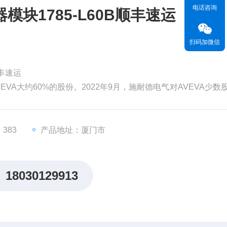
电话咨询
块1785-L60B顺丰速运
扫码加微信
顺丰速运
EVA大约60%的股份。2022年9月，施耐德电气对AVEVA少数
为99亿英镑（119亿美元）。分析认为，对AVEVA的并购将有
，从而更快地执行其增长战略。
价值。但和其他材料一
383
产品地址：厦门市
18030129913