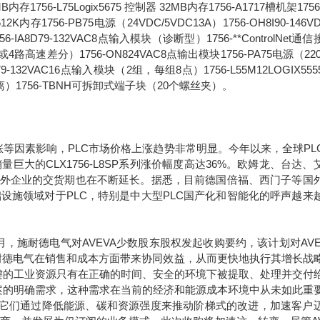
6MB内存1756-L75Logix5675 控制器 32MB内存1756-A1717槽机架1756
2K内存1756-PB75电源（24VDC/5VDC13A）1756-OH8I90-146V
8D79-132VAC8点输入模块（诊断型）1756-**ControlNet通
路高速差分）1756-ON824VAC8点输出模块1756-PA75电源（220
1679-132VAC16点输入模块（2组，每组8点）1756-L55M12LOGIX55
离）1756-TBNH可拆卸式端子块（20个螺丝夹）。
因素影响，PLC市场价格上涨趋势非常明显。今年以来，全球PL
巨大的CLX1756-L8SP系列涨价幅度高达36%。欧姆龙、台达、
海外企业的交货期也在不断延长。据悉，目前德国倍福、西门子等国
设施领域对于PLC，特别是中大型PLC国产化和智能化的呼声越来
年9月，施耐德电气对AVEVA少数股东股权发起收购要约，该计划对AVE
于施耐德电气在销售和成本方面带来协同效益，从而更快地执行其增长战
键的工业资源只有在正确的时间、安全的环境下被提取、处理并交付
案的明确需求，这种需求在当前的经济和能源成本环境中从未如此重
。它们通过降低能源、碳和资源强度来推动阶梯式的改进，加速客户