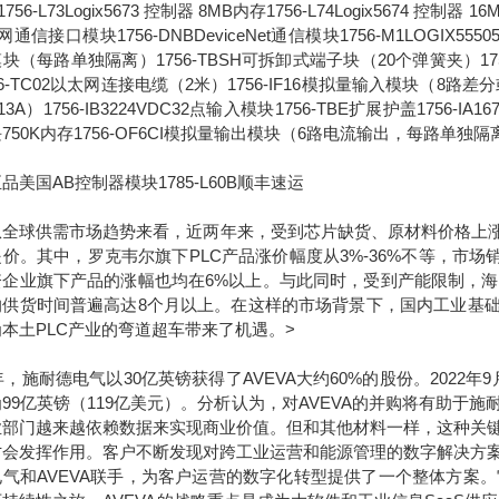
756-L73Logix5673 控制器 8MB内存1756-L74Logix5674 控制器 1
通信接口模块1756-DNBDeviceNet通信模块1756-M1LOGIX555051
块（每路单独隔离）1756-TBSH可拆卸式端子块（20个弹簧夹）1756-IA
56-TC02以太网连接电缆（2米）1756-IF16模拟量输入模块（8路差分或4
13A）1756-IB3224VDC32点输入模块1756-TBE扩展护盖1756-IA
750K内存1756-OF6CI模拟量输出模块（6路电流输出，每路单独隔
品美国AB控制器模块1785-L60B顺丰速运
球供需市场趋势来看，近两年来，受到芯片缺货、原材料价格上涨等
价。其中，罗克韦尔旗下PLC产品涨价幅度从3%-36%不等，市场销量
资企业旗下产品的涨幅也均在6%以上。与此同时，受到产能限制，
的供货时间普遍高达8个月以上。在这样的市场背景下，国内工业基础
本土PLC产业的弯道超车带来了机遇。>
7年，施耐德电气以30亿英镑获得了AVEVA大约60%的股份。2022
99亿英镑（119亿美元）。分析认为，对AVEVA的并购将有助
业部门越来越依赖数据来实现商业价值。但和其他材料一样，这种关
才会发挥作用。客户不断发现对跨工业运营和能源管理的数字解决方
电气和AVEVA联手，为客户运营的数字化转型提供了一个整体方案