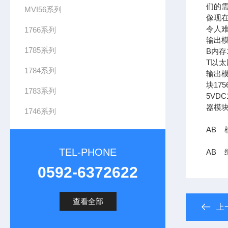
们的需
MVI56系列
像现在
令人难
1766系列
输出模
1785系列
B内存1
T以太网
1784系列
输出模
块17
1783系列
5VDC
器模块
1746系列
AB 模
TEL-PHONE
AB 继
0592-6372622
查看全部
上