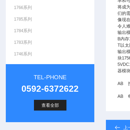
率和可
将成
1766系列
们的需
1785系列
像现在
令人难
1784系列
输出模
B内存1
1783系列
T以太网
输出模
1746系列
块17
5VDC
器模块
TEL-PHONE
AB 控
0592-6372622
AB 
查看全部
上