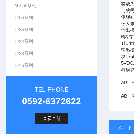
将成
MVI56系列
们的需
像现在
1766系列
令人难
1785系列
输出模
B内存1
1784系列
T以太网
输出模
1783系列
块17
5VDC
1746系列
器模块
AB 传
TEL-PHONE
AB 变
0592-6372622
查看全部
上