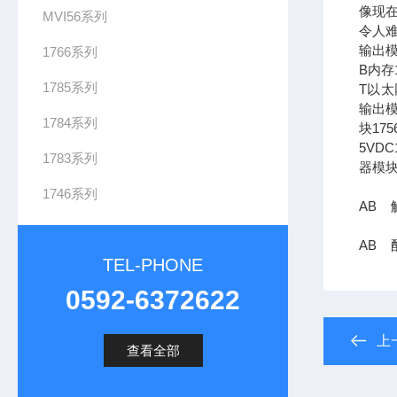
像现在
MVI56系列
令人难
输出模
1766系列
B内存1
1785系列
T以太网
输出模
1784系列
块17
5VDC
1783系列
器模块
1746系列
AB 触
AB 配
TEL-PHONE
0592-6372622
上
查看全部