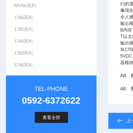
们的需
MVI56系列
像现在
令人难
1766系列
输出模
1785系列
B内存1
T以太网
1784系列
输出模
块17
1783系列
5VDC
器模块
1746系列
AB 配
TEL-PHONE
AB 配
0592-6372622
查看全部
上