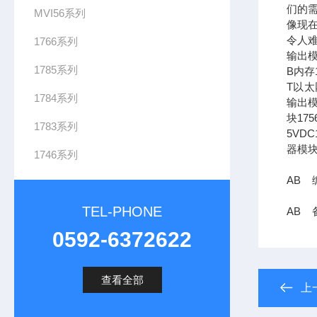
们的需
MVI56系列
像现在
令人难
1766系列
输出模
1785系列
B内存1
T以太网
1784系列
输出模
块17
1783系列
5VDC
器模块
1746系列
AB 编
TEL-PHONE
AB 备
0592-6372622
查看全部
上