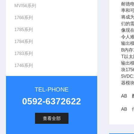
耐德
MVI56系列
率和可
将成
1766系列
们的需
1785系列
像现在
令人难
1784系列
输出模
B内存1
1783系列
T以太网
输出模
1746系列
块17
5VDC
器模块
TEL-PHONE
AB 配
0592-6372622
AB 传
查看全部