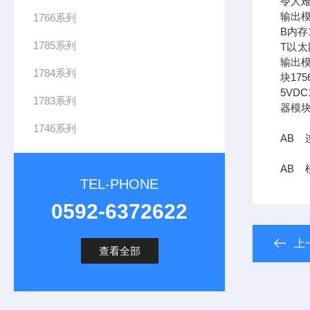
令人难
输出模
1766系列
B内存1
1785系列
T以太网
输出模
1784系列
块17
5VDC
1783系列
器模块
1746系列
AB 连
AB 模
TEL-PHONE
0592-6372622
上
查看全部