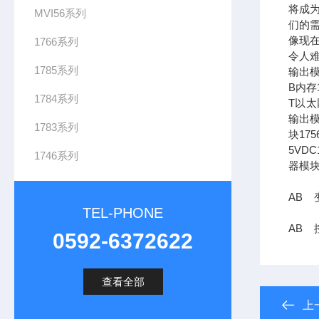
将成
MVI56系列
们的需
像现在
1766系列
令人难
1785系列
输出模
B内存1
1784系列
T以太网
输出模
1783系列
块17
5VDC
1746系列
器模块
AB 变
TEL-PHONE
AB 
0592-6372622
查看全部
上