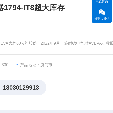
电话咨询
794-IT8超大库存
扫码加微信
EVA大约60%的股份。2022年9月，施耐德电气对AVEVA少数
为99亿英镑（119亿美元）。分析认为，对AVEVA的并购将有
，从而更快地执行其增长战略。
价值。但和其他材料一样，这
330
产品地址：厦门市
18030129913