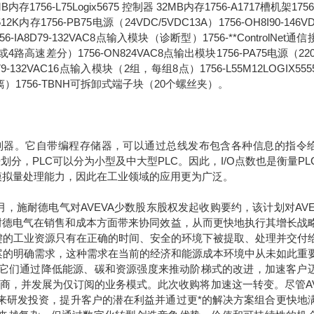
6MB内存1756-L75Logix5675 控制器 32MB内存1756-A1717槽机架1756
2K内存1756-PB75电源（24VDC/5VDC13A）1756-OH8I90-146V
8D79-132VAC8点输入模块（诊断型）1756-**ControlNet通
路高速差分）1756-ON824VAC8点输出模块1756-PA75电源（220
1679-132VAC16点输入模块（2组，每组8点）1756-L55M12LOGIX55
离）1756-TBNH可拆卸式端子块（20个螺丝夹）。
是一种可编程控制器。它自带编程存储器，可以通过总线发布包含各种信息的指令
划分，PLC可以分为小型及中大型PLC。因此，I/O点数也是衡量PL
模拟量处理能力，因此在工业领域的应用更为广泛。
年9月，施耐德电气对AVEVA少数股东股权发起收购要约，该计划对AVE
于施耐德电气在销售和成本方面带来协同效益，从而更快地执行其增长战
键的工业资源只有在正确的时间、安全的环境下被提取、处理并交付
案的明确需求，这种需求在当前的经济和能源成本环境中从未如此重
。它们通过降低能源、碳和资源强度来推动阶梯式的改进，加速客户
应商，并发展为仅订阅的业务模式。此次收购将加速这一转变。尽管AV
未来研发投资，提升客户的潜在利益并通过更*的解决方案组合更快地