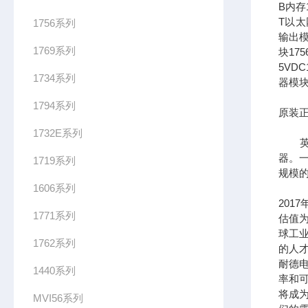
B内存1
T以太网
1756系列
输出模
1769系列
块17
5VDC
1734系列
器模块
1794系列
原装正
1732E系列
英文全
器。一
1719系列
规模
1606系列
201
1771系列
估值为
球工
1762系列
的人
耐德
1440系列
率和可
将成
MVI56系列