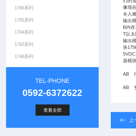
们的需
像现在
1766系列
令人难
1785系列
输出模
B内存1
1784系列
T以太网
输出模
1783系列
块17
5VDC
1746系列
器模块
AB 传
TEL-PHONE
AB 变
0592-6372622
查看全部
上