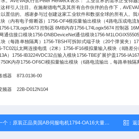
求。AVEVA执行官Peter Herweck表示："工业世界的需
这样引人注目。在施耐德电气及其所有合作伙伴的合作下，AVEVA
以置信的。感谢参与过创建这家工业软件和数据全球的所有人。我相信，通
块（内有电子熔断器）1756-OF4模拟量输出模块（4路电压或电流输出）1756-L
756-L73Logix5673 控制器 8MB内存1756-L74Logix5674 控制器 1
通信接口模块1756-DNBDeviceNet通信模块1756-M1LOGIX555051
块（每路单独隔离）1756-TBSH可拆卸式端子块（20个弹簧夹）1756-IA
56-TC02以太网连接电缆（2米）1756-IF16模拟量输入模块（8路差分或4
13A）1756-IB3224VDC32点输入模块1756-TBE扩展护盖1756-IA
750K内存1756-OF6CI模拟量输出模块（6路电流输出，每路单独隔
感器 873.0136-00
频器 22B-D012N104
一个：
原装正品美国AB伺服电机1794-OA16大量现货
返