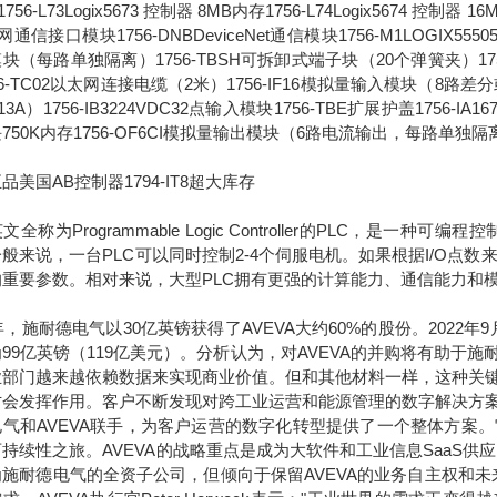
756-L73Logix5673 控制器 8MB内存1756-L74Logix5674 控制器 1
通信接口模块1756-DNBDeviceNet通信模块1756-M1LOGIX555051
块（每路单独隔离）1756-TBSH可拆卸式端子块（20个弹簧夹）1756-IA
56-TC02以太网连接电缆（2米）1756-IF16模拟量输入模块（8路差分或4
13A）1756-IB3224VDC32点输入模块1756-TBE扩展护盖1756-IA
750K内存1756-OF6CI模拟量输出模块（6路电流输出，每路单独隔
品美国AB控制器1794-IT8超大库存
称为Programmable Logic Controller的PLC，
般来说，一台PLC可以同时控制2-4个伺服电机。如果根据I/O点数来
的重要参数。相对来说，大型PLC拥有更强的计算能力、通信能力和
7年，施耐德电气以30亿英镑获得了AVEVA大约60%的股份。2022
99亿英镑（119亿美元）。分析认为，对AVEVA的并购将有助
业部门越来越依赖数据来实现商业价值。但和其他材料一样，这种关
才会发挥作用。客户不断发现对跨工业运营和能源管理的数字解决方
电气和AVEVA联手，为客户运营的数字化转型提供了一个整体方案
持续性之旅。AVEVA的战略重点是成为大软件和工业信息SaaS供
为施耐德电气的全资子公司，但倾向于保留AVEVA的业务自主权和