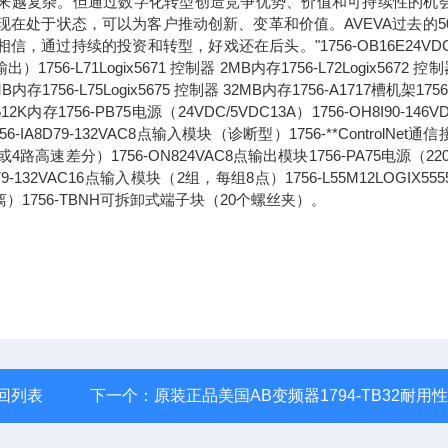
求正变得越来越复杂。但通过数字化转型创造竞争优势、价值和可持续性的机
现在处于状态，可以为客户推动创新、变革和价值。AVEVA过去的5
过持续的投资和转型，好戏还在后头。"1756-OB16E24VDC
71Logix5671 控制器 2MB内存1756-L72Logix5672 控制
6MB内存1756-L75Logix5675 控制器 32MB内存1756-A1717槽机架1756
2K内存1756-PB75电源（24VDC/5VDC13A）1756-OH8I90-146V
8D79-132VAC8点输入模块（诊断型）1756-**ControlNet通
路高速差分）1756-ON824VAC8点输出模块1756-PA75电源（220
1679-132VAC16点输入模块（2组，每组8点）1756-L55M12LOGIX55
离）1756-TBNH可拆卸式端子块（20个螺丝夹）。
回列表
下一个：
原装正品美国AB变频器1794-TB32耐用