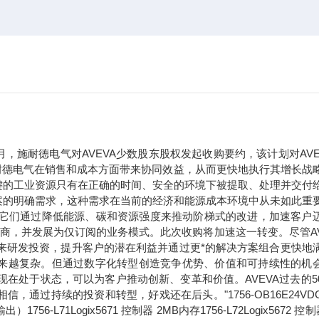
年9月，施耐德电气对AVEVA少数股东股权发起收购要约，该计划对AVE
于施耐德电气在销售和成本方面带来协同效益，从而更快地执行其增长战
键的工业资源只有在正确的时间、安全的环境下被提取、处理并交付
案的明确需求，这种需求在当前的经济和能源成本环境中从未如此重
。它们通过降低能源、碳和资源强度来推动阶梯式的改进，加速客户
应商，并发展为仅订阅的业务模式。此次收购将加速这一转变。尽管AV
未来研发投资，提升客户的潜在利益并通过更*的解决方案组合更快地
求正变得越来越复杂。但通过数字化转型创造竞争优势、价值和可持续性的机
现在处于状态，可以为客户推动创新、变革和价值。AVEVA过去的5
过持续的投资和转型，好戏还在后头。"1756-OB16E24VDC
71Logix5671 控制器 2MB内存1756-L72Logix5672 控制