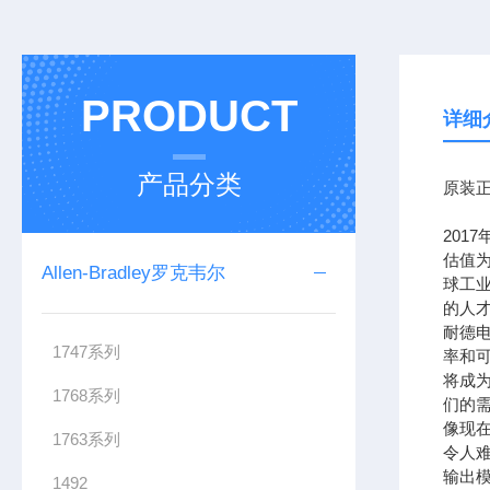
PRODUCT
详细
产品分类
原装正
201
估值为
Allen-Bradley罗克韦尔
球工
的人
耐德
1747系列
率和可
将成
1768系列
们的需
像现在
1763系列
令人难
输出模
1492