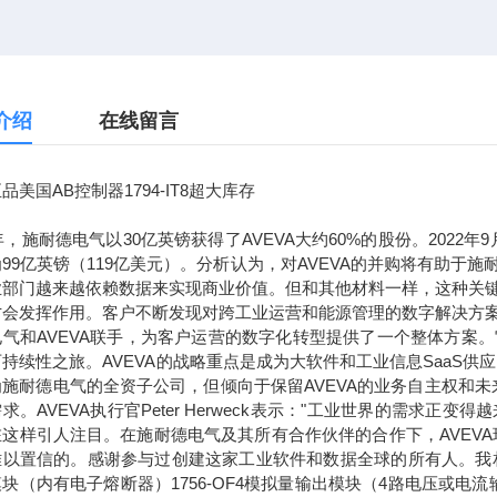
介绍
在线留言
品美国AB控制器1794-IT8超大库存
7年，施耐德电气以30亿英镑获得了AVEVA大约60%的股份。2022
99亿英镑（119亿美元）。分析认为，对AVEVA的并购将有助
业部门越来越依赖数据来实现商业价值。但和其他材料一样，这种关
才会发挥作用。客户不断发现对跨工业运营和能源管理的数字解决方
电气和AVEVA联手，为客户运营的数字化转型提供了一个整体方案
持续性之旅。AVEVA的战略重点是成为大软件和工业信息SaaS供
为施耐德电气的全资子公司，但倾向于保留AVEVA的业务自主权和
求。AVEVA执行官Peter Herweck表示："工业世界的需
这样引人注目。在施耐德电气及其所有合作伙伴的合作下，AVEVA
以置信的。感谢参与过创建这家工业软件和数据全球的所有人。我相信，通
块（内有电子熔断器）1756-OF4模拟量输出模块（4路电压或电流输出）1756-L