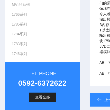
们的需
MVI56系列
像现在
令人难
1766系列
输出模
1785系列
B内存1
T以太网
1784系列
输出模
块17
1783系列
5VDC
器模块
1746系列
AB 7
TEL-PHONE
AB 电
0592-6372622
查看全部
上