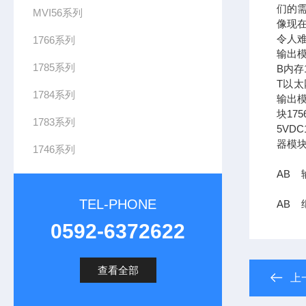
们的需
MVI56系列
像现在
令人难
1766系列
输出模
1785系列
B内存1
T以太网
1784系列
输出模
块17
1783系列
5VDC
器模块
1746系列
AB 输
TEL-PHONE
AB 继
0592-6372622
查看全部
上