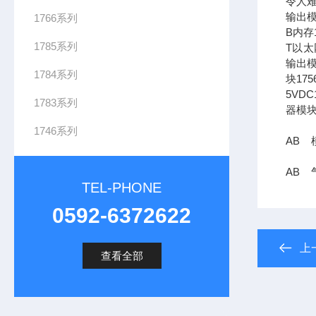
令人难
输出模
1766系列
B内存1
1785系列
T以太网
输出模
1784系列
块17
5VDC
1783系列
器模块
1746系列
AB 模
AB 气
TEL-PHONE
0592-6372622
上
查看全部