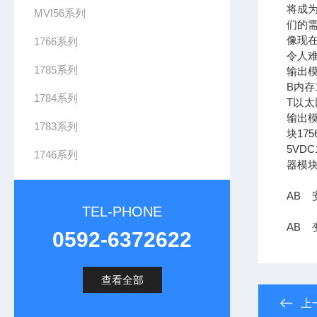
将成
MVI56系列
们的需
像现在
1766系列
令人难
1785系列
输出模
B内存1
1784系列
T以太网
输出模
1783系列
块17
5VDC
1746系列
器模块
AB 安
TEL-PHONE
AB 变
0592-6372622
查看全部
上