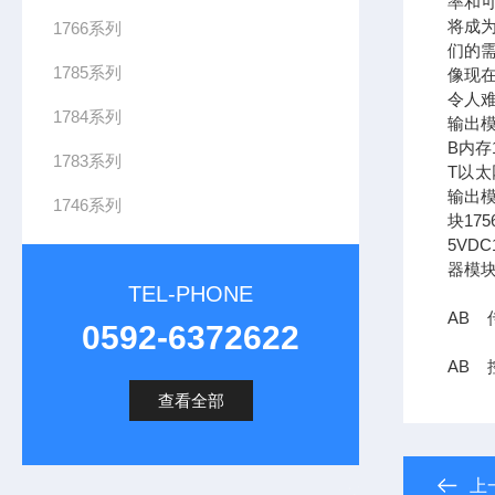
率和可
将成
1766系列
们的需
1785系列
像现在
令人难
1784系列
输出模
B内存1
1783系列
T以太网
输出模
1746系列
块17
5VDC
器模块
TEL-PHONE
AB 传
0592-6372622
AB 控
查看全部
上