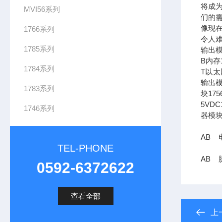
将成
MVI56系列
们的需
像现在
1766系列
令人难
1785系列
输出模
B内存1
1784系列
T以太网
输出模
1783系列
块17
5VDC
1746系列
器模块
AB 电
TEL-PHONE
AB 脉
0592-6372622
查看全部
上