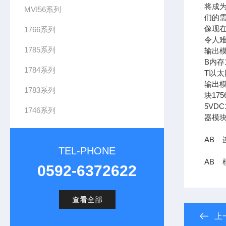
将成
MVI56系列
们的需
像现在
1766系列
令人难
1785系列
输出模
B内存1
1784系列
T以太网
输出模
1783系列
块17
5VDC
1746系列
器模块
AB 连
TEL-PHONE
AB 模
0592-6372622
查看全部
上