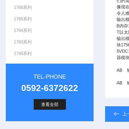
们的需
像现在
1766系列
令人难
1785系列
输出模
B内存1
1784系列
T以太网
输出模
1783系列
块17
5VDC
1746系列
器模块
AB 输
TEL-PHONE
AB 
0592-6372622
查看全部
上