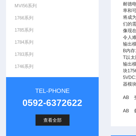
耐德
MVI56系列
率和可
将成
1766系列
们的需
1785系列
像现在
令人难
1784系列
输出模
B内存1
1783系列
T以太网
输出模
1746系列
块17
5VDC
器模块
TEL-PHONE
AB 变
0592-6372622
AB 备
查看全部