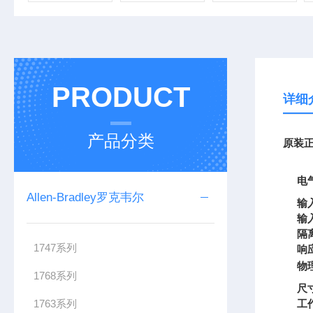
PRODUCT
详细
产品分类
原装正
电
Allen-Bradley罗克韦尔
输
输
隔
1747系列
响
物
1768系列
尺
1763系列
工