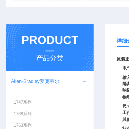
PRODUCT
详细
产品分类
原装正
电
输
Allen-Bradley罗克韦尔
隔
响
物
1747系列
尺
工
1768系列
其
1763系列
状