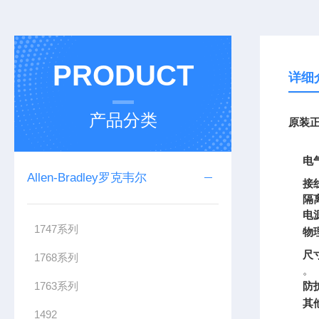
PRODUCT
详细
产品分类
原装正
电
Allen-Bradley罗克韦尔
接
隔
电
1747系列
物
尺
1768系列
。
1763系列
防
其
1492