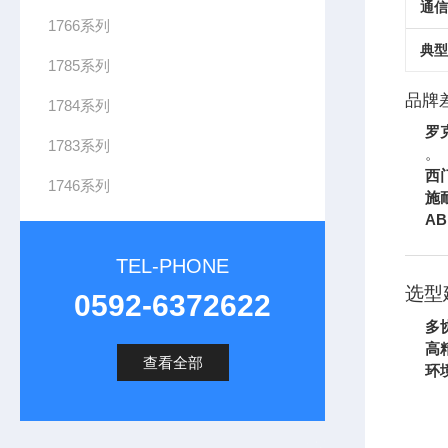
通信
1766系列
典型
1785系列
品牌
1784系列
罗
1783系列
。
西
1746系列
施
AB
TEL-PHONE
选型
0592-6372622
多
高
查看全部
环