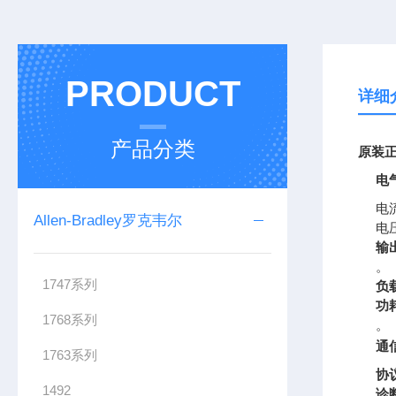
PRODUCT
详细
产品分类
原装正
电
电
Allen-Bradley罗克韦尔
电
输
。
1747系列
负
功
1768系列
。
通
1763系列
协
1492
诊