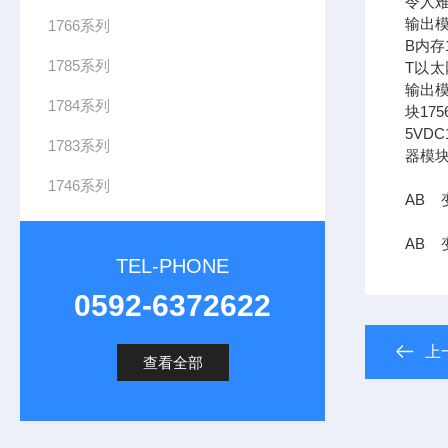
令人难
输出模
1766系列
B内存1
1785系列
T以太网
输出模
1784系列
块17
5VDC
1783系列
器模块
1746系列
AB 变
AB 变
TEL-PHONE
0592-6372622
上
查看全部