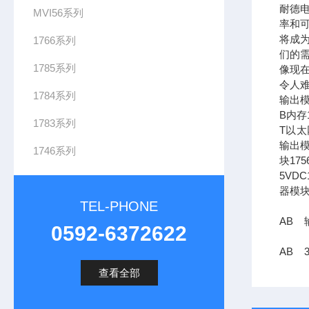
耐德
MVI56系列
率和可
将成
1766系列
们的需
1785系列
像现在
令人难
1784系列
输出模
B内存1
1783系列
T以太网
输出模
1746系列
块17
5VDC
器模块
TEL-PHONE
AB 输
0592-6372622
AB 
查看全部