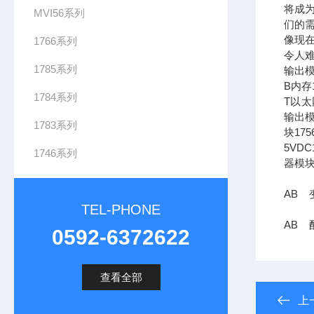
将成
MVI56系列
们的需
像现在
1766系列
令人难
1785系列
输出模
B内存1
1784系列
T以太网
输出模
1783系列
块17
5VDC
1746系列
器模块
AB 变
TEL-PHONE
AB 配
0592-6372622
查看全部
上