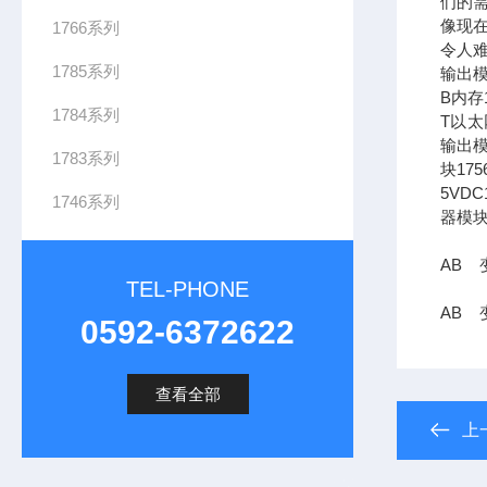
们的需
像现在
1766系列
令人难
1785系列
输出模
B内存1
1784系列
T以太网
输出模
1783系列
块17
5VDC
1746系列
器模块
AB 变
TEL-PHONE
AB 变
0592-6372622
查看全部
上