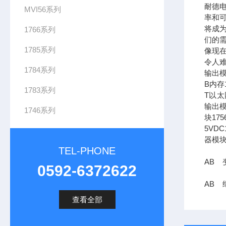
耐德
MVI56系列
率和可
将成
1766系列
们的需
1785系列
像现在
令人难
1784系列
输出模
B内存1
1783系列
T以太网
输出模
1746系列
块17
5VDC
器模块
TEL-PHONE
AB 变
0592-6372622
AB 继
查看全部