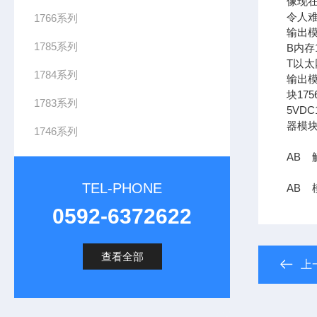
像现在
令人难
1766系列
输出模
1785系列
B内存1
T以太网
1784系列
输出模
块17
1783系列
5VDC
器模块
1746系列
AB 触
TEL-PHONE
AB 模
0592-6372622
查看全部
上