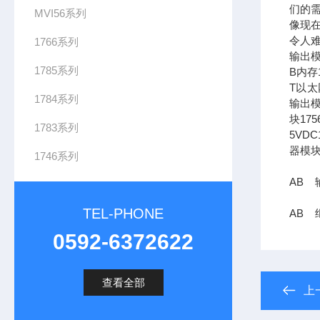
们的需
MVI56系列
像现在
令人难
1766系列
输出模
1785系列
B内存1
T以太网
1784系列
输出模
块17
1783系列
5VDC
器模块
1746系列
AB 
TEL-PHONE
AB 继
0592-6372622
查看全部
上