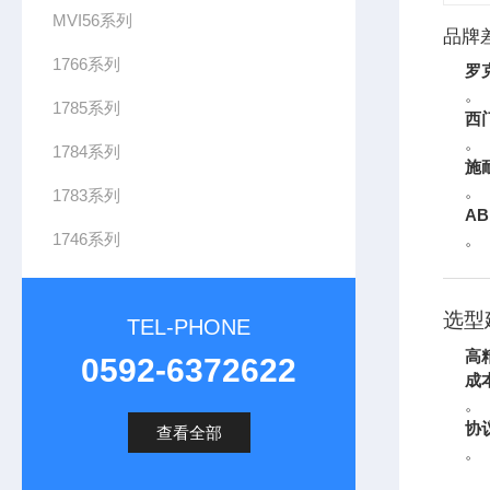
MVI56系列
品牌
1766系列
罗
。
1785系列
西
。
1784系列
施
。
1783系列
AB
1746系列
。
选型
TEL-PHONE
高
0592-6372622
成
。
协
查看全部
。