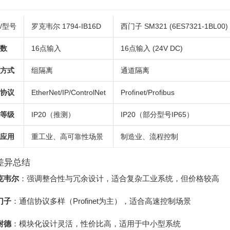
/型号
罗克韦尔 1794-IB16D
西门子 SM321 (6ES7321-1BL00)
数
16点输入
16点输入 (24V DC)
方式
组隔离
通道隔离
协议
EtherNet/IP/ControlNet
Profinet/Profibus
等级
IP20（推测）
IP20（部分型号IP65）
应用
重工业、高可靠性场景
制造业、流程控制
差异总结
克韦尔
：强调整合性与冗余设计，适合复杂工业系统，但价格较高
门子
：通信协议多样（Profinet为主），适合高速控制场景
耐德
：模块化设计灵活，性价比高，适用于中小型系统