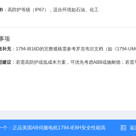
B
：高防护等级（IP67），适合环境如石油、化工
事项
数补充
：1794-IB16D的完整规格需参考罗克韦尔文档（如《1794
型建议
：若需高防护或低成本方案，可优先考虑ABB或施耐德；若需与罗
一个：
正品美国AB伺服电机1794-IE8H安全性能高
返