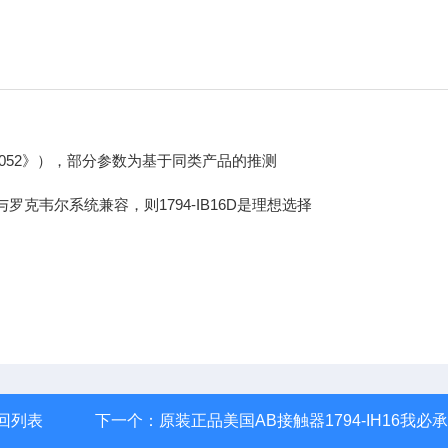
-UM052》），部分参数为基于同类产品的推测
克韦尔系统兼容，则1794-IB16D是理想选择
回列表
下一个：
原装正品美国AB接触器1794-IH16我必