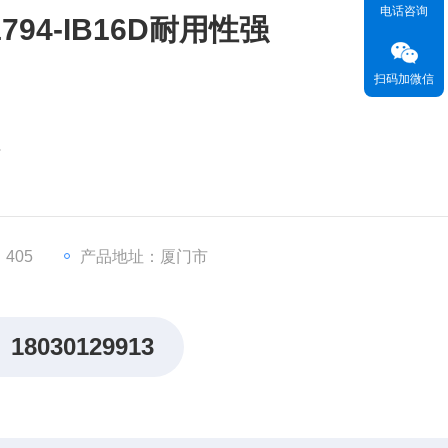
电话咨询
94-IB16D耐用性强
扫码加微信
强
密度，D可能代表特殊功能或防护等级）
兼容工业标准）。
405
产品地址：厦门市
苛工业环境
Net，集成于罗克韦尔FLEX I/O系统
18030129913