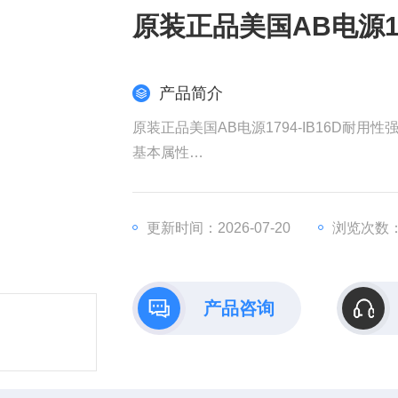
原装正品美国AB电源17
产品简介
原装正品美国AB电源1794-IB16D耐用性
​基本属性​
​类型​：数字量输入模块（IB表示输入高
。
​通道数​：16点输入（推测为24V DC，
更新时间：2026-07-20
浏览次数：
​隔离特性​：支持通道或组隔离，适用于严
。
​通信协议​：兼容EtherNet/IP或Control
产品咨询