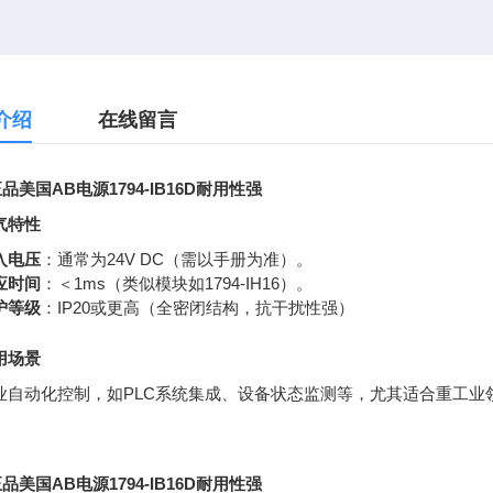
介绍
在线留言
品美国AB电源1794-IB16D耐用性强
气特性
入电压
：通常为24V DC（需以手册为准）。
应时间
：＜1ms（类似模块如1794-IH16）。
护等级
：IP20或更高（全密闭结构，抗干扰性强）
用场景
业自动化控制，如PLC系统集成、设备状态监测等，尤其适合重工业
品美国AB电源1794-IB16D耐用性强