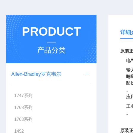
PRODUCT
详细
产品分类
原装正
电
输
Allen-Bradley罗克韦尔
响
防
。
1747系列
应
工
1768系列
。
1763系列
原装正
1492