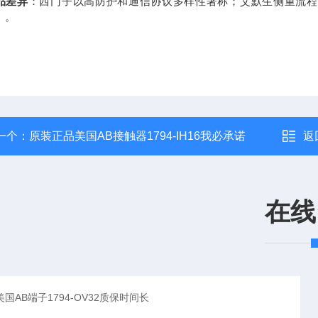
品差异
：西门子以高防护和通信协议多样性著称；艾默生侧重流程
）。
一个：
原装正品美国AB接触器1794-IH16我必承诺
返
在线