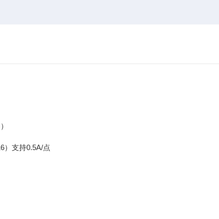
及）
）支持0.5A/点