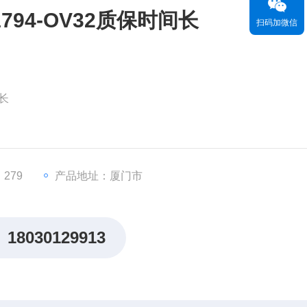
94-OV32质保时间长
扫码加微信
长
AB）的FLEX I/O模块系列
OV表示输出电压型）
279
产品地址：厦门市
现场的直接安装，节省电缆成本
18030129913
使用，支持现场总线通信（如DeviceNet、Control