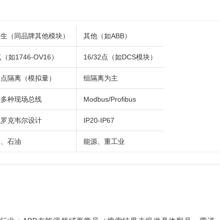
默生（同品牌其他模块）
其他（如ABB）
点（如1746-OV16）
16/32点（如DCS模块）
对点隔离（模拟量）
组隔离为主
持多种现场总线
Modbus/Profibus
似罗克韦尔设计
IP20-IP67
工、石油
能源、重工业