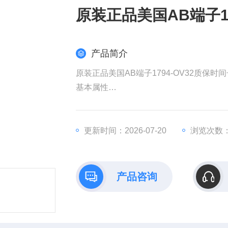
原装正品美国AB端子17
产品简介
原装正品美国AB端子1794-OV32质保时间
​基本属性​
​型号​：1794-OV32，属于罗克韦尔自动化（
。
​类型​：数字量输出模块，支持32点输出（
更新时间：2026-07-20
浏览次数：
。
​隔离特性​：通道隔离设计，适用于工业
。
产品咨询
​兼容性​：可与1734、1746等系列模块组合