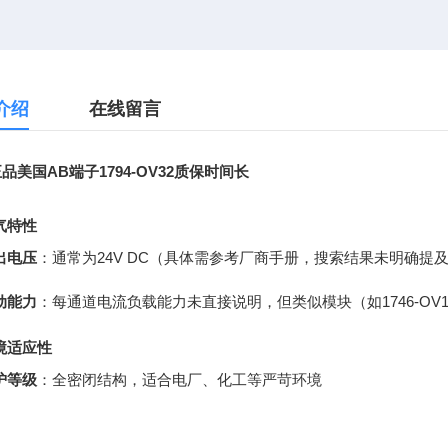
介绍
在线留言
品美国AB端子1794-OV32质保时间长
气特性
出电压
：通常为24V DC（具体需参考厂商手册，搜索结果未明确提
动能力
：每通道电流负载能力未直接说明，但类似模块（如1746-OV16
境适应性
护等级
：全密闭结构，适合电厂、化工等严苛环境