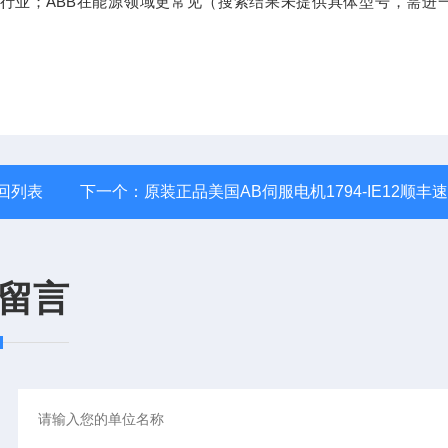
行业；ABB在能源领域更常见（搜索结果未提供具体型号，需进
回列表
下一个：
原装正品美国AB伺服电机1794-IE12顺丰
留言