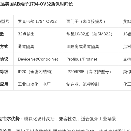
品美国AB端子1794-OV32质保时间长
/型号
罗克韦尔 1794-OV32
西门子（未直接提及）
艾
数
32点输出
常见16/32点（如SM322）
16
方式
通道隔离
组隔离或通道隔离
点
协议
DeviceNet/ControlNet
Profibus/Profinet
支
等级
IP20（全密闭结构）
IP20/IP65（高防护型号）
类
应用
工业自动化、电厂
制造业、流程控制
化
克韦尔优势
：模块化设计灵活，兼容性强，适合复杂工业场景