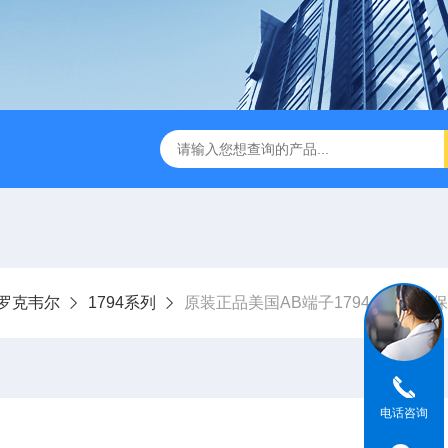
ley罗克韦尔
1794系列
原装正品美国AB端子1794-OV32质
电话咨询