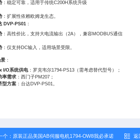
势
：稳定可靠，适用于传统C200H系统升级
势
：扩展性依赖欧姆龙生态。
 DVP-PS01
：
势
：高性价比，支持大电流输出（2A），兼容MODBUS通信
势
：仅支持DC输入，适用场景受限。
场景
：
ex I/O系统供电
：罗克韦尔1794-PS13（需考虑替代型号）；
功率需求
：西门子PM207；
济型方案
：台达DVP-PS01。
一个：
原装正品美国AB伺服电机1794-OW8我必承诺
返