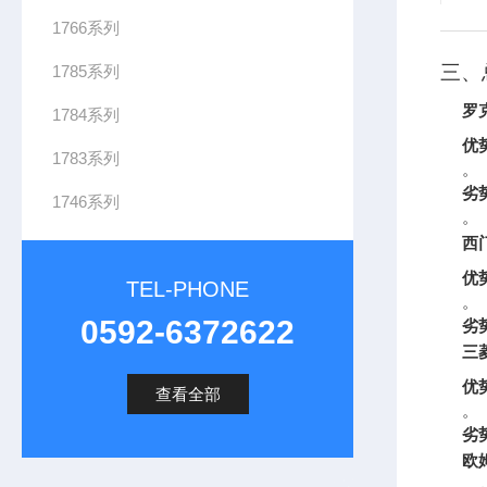
1766系列
三、
1785系列
罗克
1784系列
优
1783系列
。
劣
1746系列
。
西门
优
TEL-PHONE
。
0592-6372622
劣
三菱
优
查看全部
。
劣
欧姆