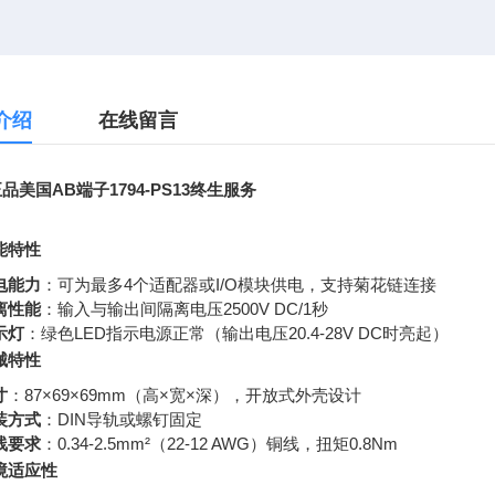
介绍
在线留言
品美国AB端子1794-PS13终生服务
能特性
电能力
：可为最多4个适配器或I/O模块供电，支持菊花链连接
离性能
：输入与输出间隔离电压2500V DC/1秒
示灯
：绿色LED指示电源正常（输出电压20.4-28V DC时亮起）
械特性
寸
：87×69×69mm（高×宽×深），开放式外壳设计
装方式
：DIN导轨或螺钉固定
线要求
：0.34-2.5mm²（22-12 AWG）铜线，扭矩0.8Nm
境适应性