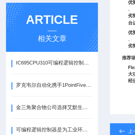
优
。
ARTICLE
劣
台达
优
相关文章
。
劣
推荐
IC695CPU310可编程逻辑控制器在各行业中具体应用分享
Fl
大
经
罗克韦尔自动化携手1PointFive 签署直接空气捕获碳去除信用协议
金三角聚合物公司选择艾默生为其新建工厂提供设备数字自动化技术以及软件
可编程逻辑控制器是为工业环境设计的数字运算控制系统
上