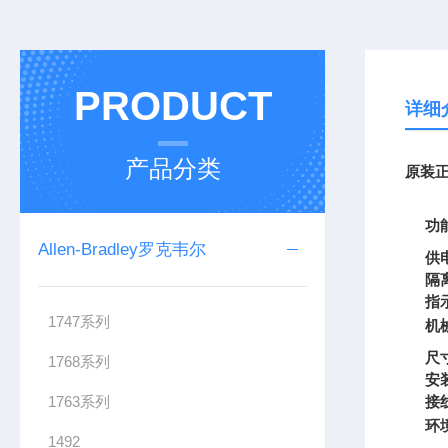
PRODUCT
详细
产品分类
原装正
功
Allen-Bradley罗克韦尔
供
隔
指
1747系列
机
尺
1768系列
安
1763系列
接
环
1492