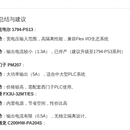
总结与建议
韦尔 1794-PS13
：
势
：宽电压输入范围，高隔离性能，兼容Flex I/O生态系统
势
：输出电流较小（1.3A），已停产（建议升级至1794-PS3系列）
子 PM207
：
势
：大功率输出（5A），适合中大型PLC系统
势
：价格较高，需配套西门子PLC使用。
 FX3U-32MT/ES
：
势
：内置电源，节省空间，性价比高
势
：输出电流有限（0.5A），无独立隔离设计。
龙 C200HW-PA204S
：