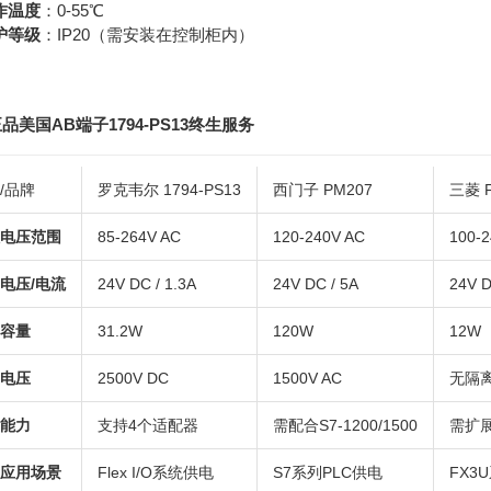
作温度
：0-55℃
护等级
：IP20（需安装在控制柜内）
品美国AB端子1794-PS13终生服务
/品牌
罗克韦尔 1794-PS13
西门子 PM207
三菱 F
电压范围
85-264V AC
120-240V AC
100-
电压/电流
24V DC / 1.3A
24V DC / 5A
24V 
容量
31.2W
120W
12W
电压
2500V DC
1500V AC
无隔
能力
支持4个适配器
需配合S7-1200/1500
需扩
应用场景
Flex I/O系统供电
S7系列PLC供电
FX3