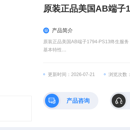
原装正品美国AB端子17
产品简介
原装正品美国AB端子1794-PS13终生服务
基本特性​
​品牌/型号​：罗克韦尔（Allen-Bradley）179
​类型​：电源模块，用于Flex I/O系统供电
​输入电压​：85-264V AC（47-63Hz）
更新时间：2026-07-21
浏览次数：
​输出电压​：24V DC（标称值），调节范围2
​输出电流​：1.3A（最大
产品咨询