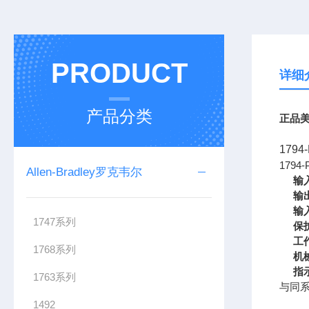
PRODUCT
详细
产品分类
正品美
179
1794
Allen-Bradley罗克韦尔
输
输
输
1747系列
保
工
1768系列
机
指
1763系列
与同系
1492