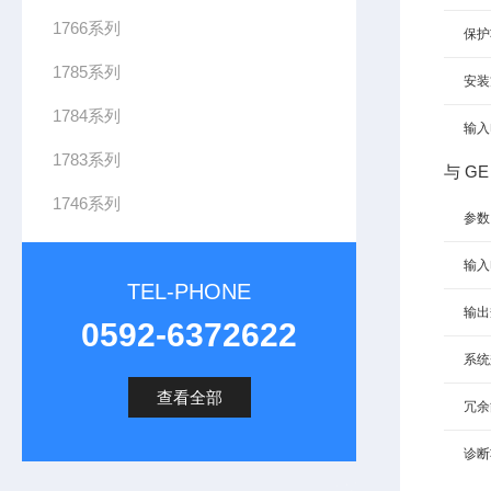
1766系列
保护
1785系列
安装
1784系列
输入
1783系列
与 GE
1746系列
参数
输入
TEL-PHONE
输出
0592-6372622
系统
查看全部
冗余
诊断