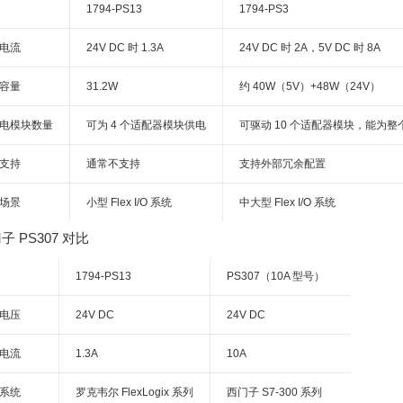
1794-PS13
1794-PS3
电流
24V DC 时 1.3A
24V DC 时 2A，5V DC 时 8A
容量
31.2W
约 40W（5V）+48W（24V）
电模块数量
可为 4 个适配器模块供电
可驱动 10 个适配器模块，能为整个 F
支持
通常不支持
支持外部冗余配置
场景
小型 Flex I/O 系统
中大型 Flex I/O 系统
子 PS307 对比
1794-PS13
PS307（10A 型号）
电压
24V DC
24V DC
电流
1.3A
10A
系统
罗克韦尔 FlexLogix 系列
西门子 S7-300 系列