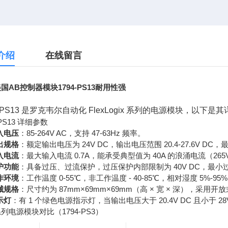
介绍
在线留言
国AB控制器模块1794-PS13耐用性强
4-PS13 是罗克韦尔自动化 FlexLogix 系列的电源模块，
-PS13 详细参数
入电压
：85-264V AC，支持 47-63Hz 频率。
出规格
：额定输出电压为 24V DC，输出电压范围 20.4-27.6V DC，
入电流
：最大输入电流 0.7A，能承受典型值为 40A 的浪涌电流（265
护功能
：具备过压、过流保护，过压保护内部限制为 40V DC，最小过流
作环境
：工作温度 0-55℃，非工作温度 - 40-85℃，相对湿度 5%-9
械规格
：尺寸约为 87mm×69mm×69mm（高 × 宽 × 深），采用开
示灯
：有 1 个绿色电源指示灯，当输出电压大于 20.4V DC 且小于 28
列电源模块对比（1794-PS3）