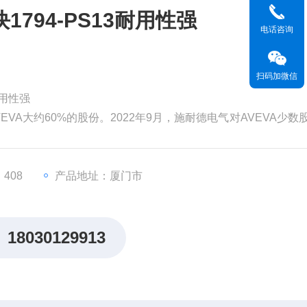
794-PS13耐用性强
电话咨询
扫码加微信
耐用性强
EVA大约60%的股份。2022年9月，施耐德电气对AVEVA少数
为99亿英镑（119亿美元）。分析认为，对AVEVA的并购将有
，从而更快地执行其增长战略。
价值。但和其他材料一
408
产品地址：厦门市
18030129913