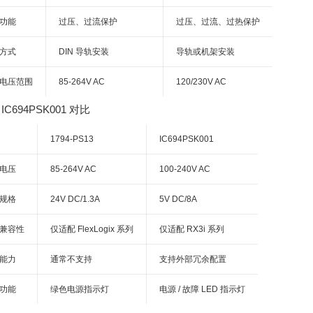
功能
过压、过流保护
过压、过流、过热保护
方式
DIN 导轨安装
导轨或机架安装
电压范围
85-264V AC
120/230V AC
 IC694PSK001 对比
1794-PS13
IC694PSK001
电压
85-264V AC
100-240V AC
规格
24V DC/1.3A
5V DC/8A
兼容性
仅适配 FlexLogix 系列
仅适配 RX3i 系列
能力
通常不支持
支持外部冗余配置
功能
绿色电源指示灯
电源 / 故障 LED 指示灯