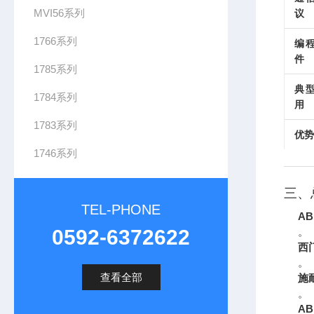
MVI56系列
议
1766系列
编
件
1785系列
典
1784系列
用
1783系列
优势
1746系列
三、
TEL-PHONE
AB
0592-6372622
。
西
。
查看全部
施
。
AB