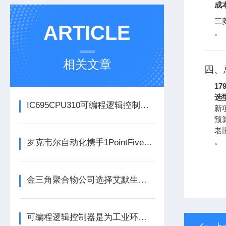
成
三
ARTICLE
。
相关文章
四、
179
选
IC695CPU310可编程逻辑控制器在各行业中具体应用分享
新
预
老
。
罗克韦尔自动化携手1PointFive 签署直接空气捕获碳去除信用协议
金三角聚合物公司选择艾默生为其新建工厂提供设备数字自动化技术以及软件
可编程逻辑控制器是为工业环境设计的数字运算控制系统