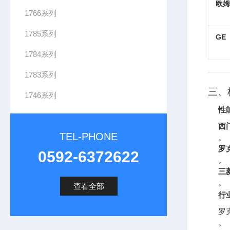
欧姆
1766系列
1785系列
GE
1784系列
1783系列
三、
1746系列
性
西门
TEL-PHONE
。
罗克
0592-6372622
。
三菱
。
查看全部
行
罗
。