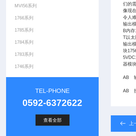
们的需
MVI56系列
像现在
令人难
1766系列
输出模
1785系列
B内存1
T以太网
1784系列
输出模
块17
1783系列
5VDC
器模块
1746系列
AB 
TEL-PHONE
AB 
0592-6372622
查看全部
上