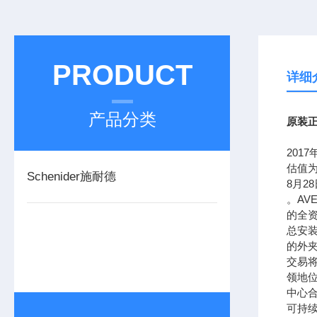
PRODUCT
详细
产品分类
原装正
201
估值
Schenider施耐德
8月
。AV
的全资
总安装
的外
交易
领地
中心合
可持