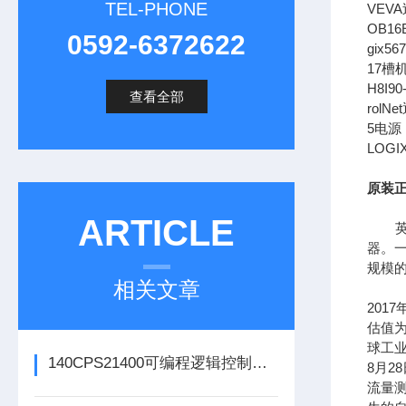
TEL-PHONE
VEV
OB1
0592-6372622
gix5
17槽机
H8I
查看全部
rol
5电源（
LOG
原装正
ARTICLE
英文全
器。一
规模
相关文章
201
估值为
球工
140CPS21400可编程逻辑控制器的常见问题解决方法分享
8月
流量