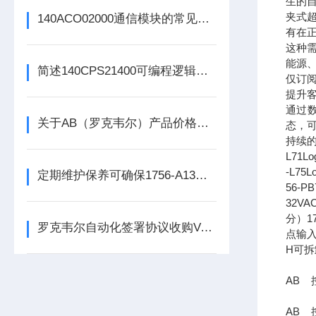
生的
夹式
140ACO02000通信模块的常见问题识别与应对方法分享
有在
这种
能源
简述140CPS21400可编程逻辑控制器主要组成部分的功能特点
仅订
提升客
通过
关于AB（罗克韦尔）产品价格调整的通知
态，
持续的
L71L
-L75
定期维护保养可确保1756-A13数字量输出模块的正常运行
56-P
32V
分）17
罗克韦尔自动化签署协议收购Verve工业保护公司
点输入
H可拆
AB 控
AB 