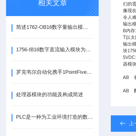
相关文章
们的需
像现在
令人难
输出模
简述1762-OB16数字量输出模块的科学定期维护机制
B内存1
T以太网
输出模
1756-IB16数字直流输入模块为整个自动化系统提供精准的数据支撑
块17
5VDC
器模块
罗克韦尔自动化携手1PointFive 签署直接空气捕获碳去除信用协议
AB 备
AB 配
处理器模块的功能及构成简述
PLC是一种为工业环境打造的数字运算电子装置
上