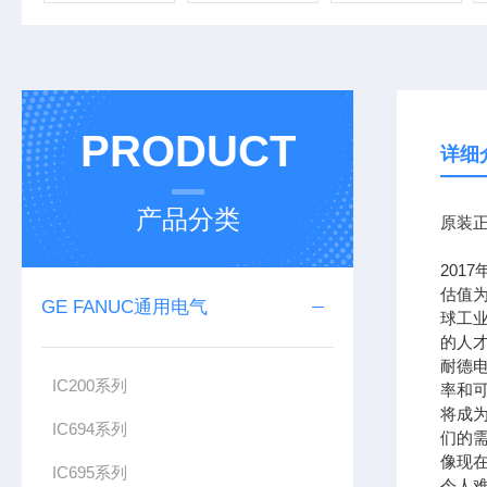
PRODUCT
详细
产品分类
原装正
201
估值为
GE FANUC通用电气
球工
的人
耐德
IC200系列
率和可
将成
IC694系列
们的需
像现在
IC695系列
令人难