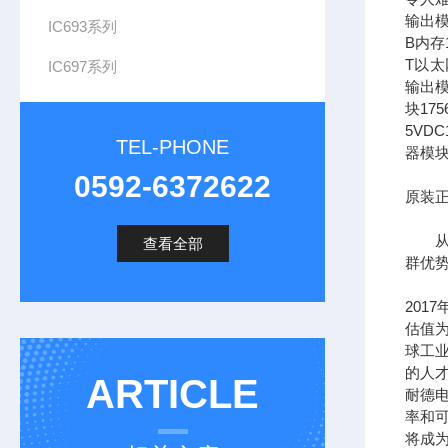
输出模
IC693系列
B内存1
T以太网
IC697系列
输出模
块17
5VDC
TEL-PHONE
器模块
0592-6372622
原装正
从长
查看全部
群优
201
估值为
球工
的人
ARTICLE
耐德
率和可
将成