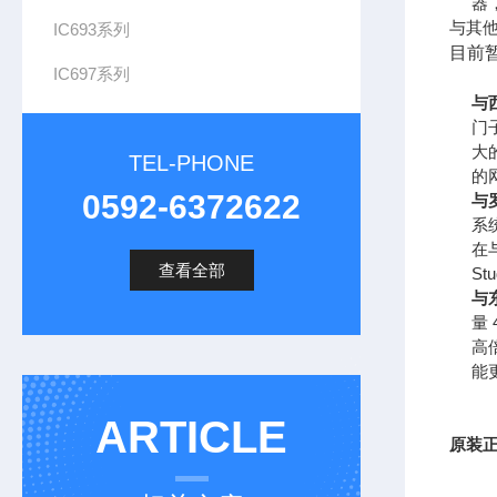
器，
与其
IC693系列
目前暂
IC697系列
与
门
大
TEL-PHONE
的
0592-6372622
与罗
系
在
查看全部
St
与
量
高
能
ARTICLE
原装正