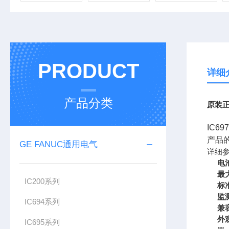
PRODUCT
详细
产品分类
原装正
IC6
产品
GE FANUC通用电气
详细
电
最
IC200系列
标
监
IC694系列
兼
外
IC695系列