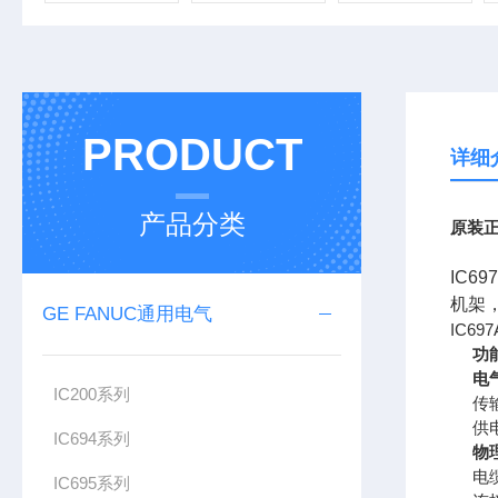
PRODUCT
详细
产品分类
原装正
IC6
机架
GE FANUC通用电气
IC69
功
电
IC200系列
传
供
IC694系列
物
电
IC695系列