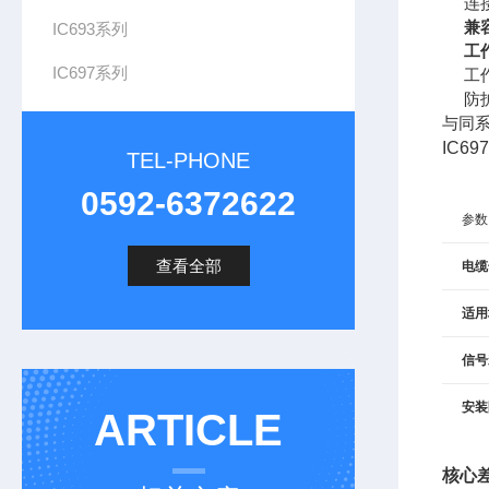
连
兼
IC693系列
工
IC697系列
工
防
与同系
IC6
TEL-PHONE
0592-6372622
参数
查看全部
电缆
适用
信号
安装
ARTICLE
核心