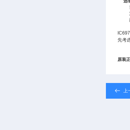
选
IC6
先考
原装正
上